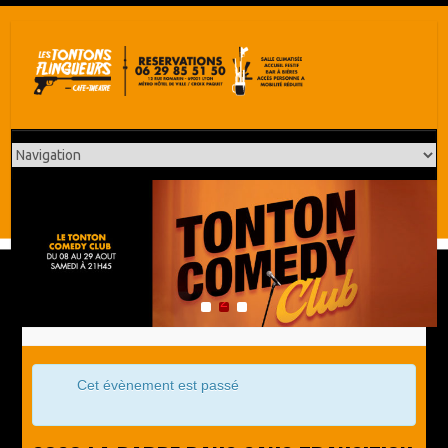
1
2
3
Cet évènement est passé