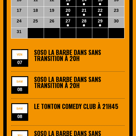
17
18
19
20
21
22
23
24
25
26
27
28
29
30
31
1
2
3
4
5
6
SOSO LA BARBE DANS SANS
VEN
TRANSITION À 20H
07
SOSO LA BARBE DANS SANS
SAM
TRANSITION À 20H
08
LE TONTON COMEDY CLUB À 21H45
SAM
08
SOSO LA BARBE DANS SANS
JEU