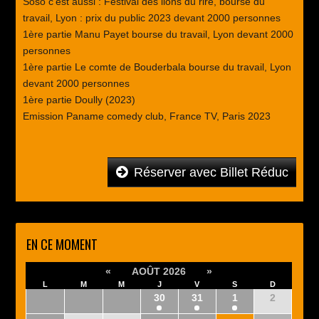
Soso c’est aussi : Festival des lions du rire, bourse du
travail, Lyon : prix du public 2023 devant 2000 personnes
1ère partie Manu Payet bourse du travail, Lyon devant 2000
personnes
1ère partie Le comte de Bouderbala bourse du travail, Lyon
devant 2000 personnes
1ère partie Doully (2023)
Emission Paname comedy club, France TV, Paris 2023
Réserver avec Billet Réduc
EN CE MOMENT
«
AOÛT 2026
»
L
M
M
J
V
S
D
27
28
29
30
31
1
2