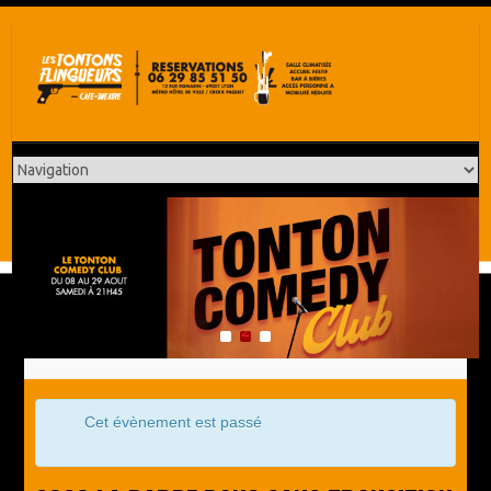
1
2
3
Cet évènement est passé