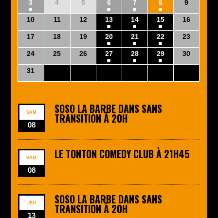
3
4
5
6
7
8
9
10
11
12
13
14
15
16
17
18
19
20
21
22
23
24
25
26
27
28
29
30
31
1
2
3
4
5
6
SOSO LA BARBE DANS SANS
SAM
TRANSITION À 20H
08
LE TONTON COMEDY CLUB À 21H45
SAM
08
SOSO LA BARBE DANS SANS
JEU
TRANSITION À 20H
13