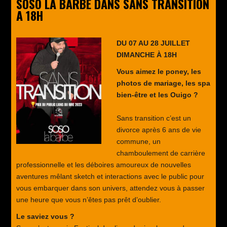
SOSO LA BARBE DANS SANS TRANSITION
A 18H
DU 07 AU 28 JUILLET
DIMANCHE À 18H
Vous aimez le poney, les
photos de mariage, les spa
bien-être et les Ouigo ?
Sans transition c’est un
divorce après 6 ans de vie
commune, un
chamboulement de carrière
professionnelle et les déboires amoureux de nouvelles
aventures mêlant sketch et interactions avec le public pour
vous embarquer dans son univers, attendez vous à passer
une heure que vous n’êtes pas prêt d’oublier.
Le saviez vous ?