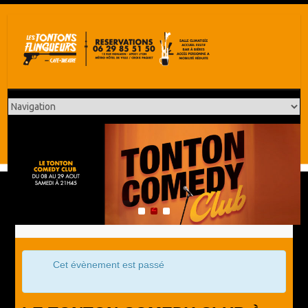
1
2
3
Cet évènement est passé