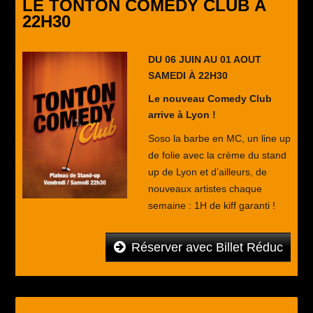
LE TONTON COMEDY CLUB À
22H30
DU 06 JUIN AU 01 AOUT
SAMEDI À 22H30
Le nouveau Comedy Club
arrive à Lyon !
Soso la barbe en MC, un line up
de folie avec la crème du stand
up de Lyon et d’ailleurs, de
nouveaux artistes chaque
semaine : 1H de kiff garanti !
Réserver avec Billet Réduc