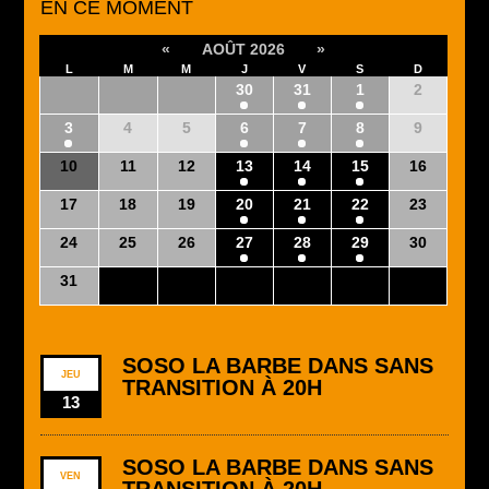
EN CE MOMENT
«
AOÛT 2026
»
L
M
M
J
V
S
D
27
28
29
30
31
1
2
3
4
5
6
7
8
9
10
11
12
13
14
15
16
17
18
19
20
21
22
23
24
25
26
27
28
29
30
31
1
2
3
4
5
6
SOSO LA BARBE DANS SANS
JEU
TRANSITION À 20H
13
SOSO LA BARBE DANS SANS
VEN
TRANSITION À 20H